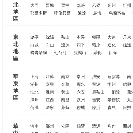
北
大同
晉城
晉中
臨汾
呂梁
朔州
忻州
地
鄂爾多斯
呼倫貝爾
通遼
烏海
烏蘭察布
區
東
遼寧
沈陽
鞍山
本溪
朝陽
大連
丹東
北
白城
白山
遼源
四平
鬆原
通化
延邊
地
齊齊哈爾
七台河
雙鴨山
綏化
伊春
區
華
上海
江蘇
南京
常州
淮安
連雲港
南
東
湖州
嘉興
金華
麗水
寧波
衢州
紹興
地
淮北
淮南
黃山
六安
馬鞍山
銅陵
蕪
區
漳州
江西
南昌
贛州
吉安
景德鎮
九
菏澤
濟寧
萊蕪
聊城
臨沂
青島
日照
華
河南
鄭州
安陽
鶴壁
濟源
焦作
開封