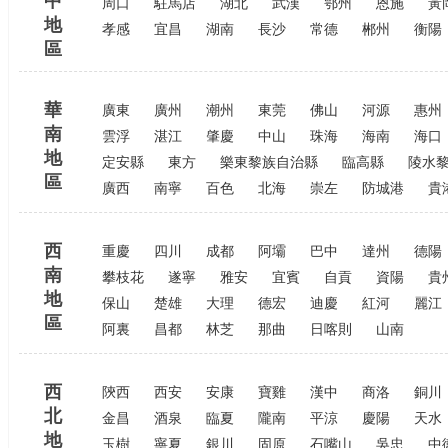
中
周口
駐馬店
湖北
武漢
鄂州
恩施
黃
地
孝感
宜昌
湖南
長沙
常德
郴州
衡陽
區
華
廣東
廣州
潮州
東莞
佛山
河源
惠州
南
雲浮
湛江
肇慶
中山
珠海
海南
海口
地
定安縣
東方
樂東黎族自治縣
臨高縣
陵水
區
廣西
南寧
百色
北海
崇左
防城港
貴
西
重慶
四川
成都
阿壩
巴中
達州
德陽
南
攀枝花
遂寧
雅安
宜賓
自貢
資陽
貴
地
保山
楚雄
大理
德宏
迪慶
紅河
麗江
區
阿裏
昌都
林芝
那曲
日喀則
山南
西
陝西
西安
安康
寶雞
漢中
商洛
銅川
北
金昌
酒泉
臨夏
隴南
平涼
慶陽
天水
地
玉樹
寧夏
銀川
固原
石嘴山
吳忠
中