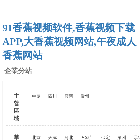
91香蕉视频软件,香蕉视频下载
APP,大香蕉视频网站,午夜成人
香蕉网站
企業分站
主
重慶
四川
雲南
貴州
營
區
域
華
北京
天津
河北
石家莊
保定
滄州
承